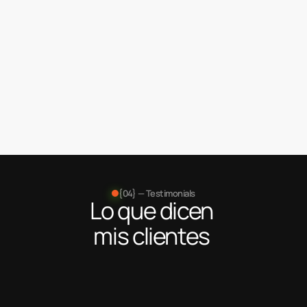
ChatGPT
Inteligencia Artificial
100
%
Make
Inteligencia Artificial
80
%
{04} — Testimonials
Lo que dicen 
mis clientes 