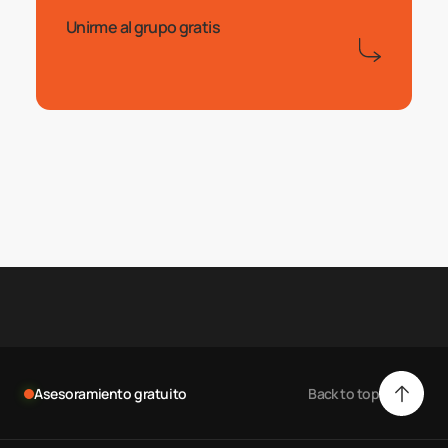
Unirme al grupo gratis
Sitios web a medida 
Embudos Automáticos
Automatiza procesos, crea una imagen en internet que atraiga tu cliente 
Asesoramiento gratuito
Back to top
Back to top