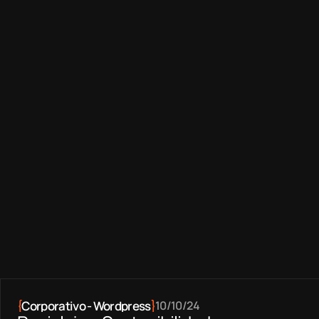
y 
servicios
.
Ver planes
{
Corporativo - Wordpress
}
10/10/24